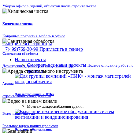
Уборка офисов, зданий, объектов после строительства
Химическая чистка
Ковровые покрытия, мебель в офисе
Смотреть все страницы
+7(499)769-30-99
Пригласить в тендер
Санитарная обработка
Наши проекты
Смотреть все наши проекты
Полное описание работ по
Дезинфекция, дезинсекция и дератизация
проектам
Аренда
Для застройщика «ПИК»
строительного инструмента
Mонтаж хладоснабжения здания
Видео нашей работы
Реальное видео наших проектов
Выездное обслуживание