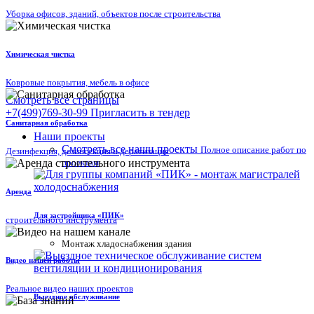
Уборка офисов, зданий, объектов после строительства
Химическая чистка
Ковровые покрытия, мебель в офисе
Смотреть все страницы
+7(499)769-30-99
Пригласить в тендер
Санитарная обработка
Наши проекты
Смотреть все наши проекты
Полное описание работ по
Дезинфекция, дезинсекция и дератизация
проектам
Аренда
Для застройщика «ПИК»
строительного инструмента
Mонтаж хладоснабжения здания
Видео нашей работы
Реальное видео наших проектов
Выездное обслуживание