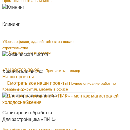
Промышленные альпинисты
Клининг
Уборка офисов, зданий, объектов после
строительства
Смотреть все страницы
+7(499)769-30-99
Пригласить в тендер
Химическая чистка
Наши проекты
Смотреть все наши проекты
Полное описание работ по
Ковровые покрытия, мебель в офисе
проектам
Санитарная обработка
Для застройщика «ПИК»